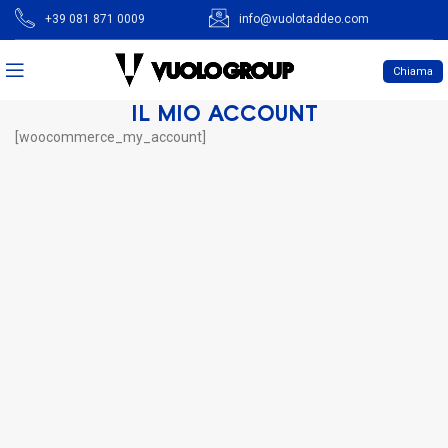
+39 081 871 0009
info@vuolotaddeo.com
Chiama
IL MIO ACCOUNT
[woocommerce_my_account]